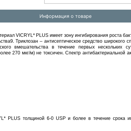
Информация о товаре
ериал VICRYL* PLUS имеет зону ингибирования роста бакт
ства9. Триклозан – антисептическое средство широкого с
еского вмешательства в течение первых нескольких су
олее 270 мкг/м) не токсичен. Спектр антибактериальной 
YL* PLUS толщиной 6-0 USP и более в течение срока и