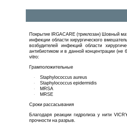
Покрытие IRGACARE (триклозан) Шовный мат
инфекции области хирургического вмешатель
возбудителей инфекций области хирургич
антибиотиком и в данной концентрации (не б
vitro:
Грамположительные
Staphylococcus aureus
·
Staphylococcus epidermidis
·
MRSA
·
MRSE
·
Сроки рассасывания
Благодаря реакции гидролиза у нити VICR
прочности на разрыв.