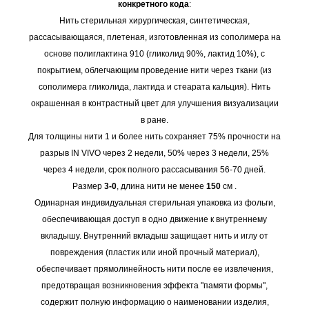
конкретного кода
:
Нить стерильная хирургическая, синтетическая,
рассасывающаяся, плетеная, изготовленная из сополимера на
основе полиглактина 910 (гликолид 90%, лактид 10%), с
покрытием, облегчающим проведение нити через ткани (из
сополимера гликолида, лактида и стеарата кальция). Нить
окрашенная в контрастный цвет для улучшения визуализации
в ране.
Для толщины нити 1 и более нить сохраняет 75% прочности на
разрыв IN VIVO через 2 недели, 50% через 3 недели, 25%
через 4 недели, срок полного рассасывания 56-70 дней.
Размер
3-0
, длина нити не менее
150
см .
Одинарная индивидуальная стерильная упаковка из фольги,
обеспечивающая доступ в одно движение к внутреннему
вкладышу. Внутренний вкладыш защищает нить и иглу от
повреждения (пластик или иной прочный материал),
обеспечивает прямолинейность нити после ее извлечения,
предотвращая возникновения эффекта "памяти формы",
содержит полную информацию о наименовании изделия,