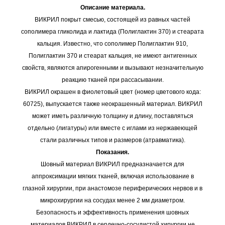
Описание материала.
ВИКРИЛ покрыт смесью, состоящей из равных частей
сополимера гликолида и лактида (Полиглактин 370) и стеарата
кальция. Известно, что сополимер Полиглактин 910,
Полиглактин 370 и стеарат кальция, не имеют антигенных
свойств, являются апирогенными и вызывают незначительную
реакцию тканей при рассасывании.
ВИКРИЛ окрашен в фиолетовый цвет (номер цветового кода:
60725), выпускается также неокрашенный материал. ВИКРИЛ
может иметь различную толщину и длину, поставляться
отдельно (лигатуры) или вместе с иглами из нержавеющей
стали различных типов и размеров (атравматика).
Показания.
Шовный материал ВИКРИЛ предназначается для
аппроксимации мягких тканей, включая использование в
глазной хирургии, при анастомозе периферических нервов и в
микрохирургии на сосудах менее 2 мм диаметром.
Безопасность и эффективность применения шовных
материалов ВИКРИЛ в сердечно-сосудистой хирургии не