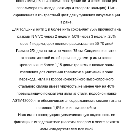
покрытием, облегчающим проведение нити через ткани (из
сополимера гликолида, лактида и стеарата кальция). Нить
окрашенная в контрастный цвет для улучшения визуализации
в ране.
Для толщины нити 1 и более нить сохраняет 75% прочности на
разрыв IN VIVO через 2 недели, 50% через 3 недели, 25%
через 4 недели, срок полного рассасывания 56-70 дней.
Размер
2/0
, длина нити не менее
75
см Соединение нити с
атравматической иглой прочное, диаметр иглы в зоне
крепления не более 1,15 диаметра иглы в начале зоны
крепления для снижения травматизациитканей в зоне
перехода. Игла из коррозионостойкого высокопрочного
стального сплава имеет упругость, не менее чем на 40%
превышающую показатели иглы из стали, подобной марке
ASTM42000, что обеспечивается содержанием в сплаве титана
не менее 1,9% или иным способом.
Игла имеет конструкцию, увеличивающую надежность ее
фиксации в иглодержателе (насечки лазером в месте захвата
иглы иглодержателем или иной