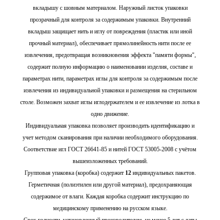
вкладышу с шовным материалом. Наружный листок упаковки
прозрачный для контроля за содержимым упаковки. Внутренний
вкладыш защищает нить и иглу от повреждения (пластик или иной
прочный материал), обеспечивает прямолинейность нити после ее
извлечения, предотвращая возникновения эффекта "памяти формы",
содержит полную информацию о наименовании изделия, составе и
параметрах нити, параметрах иглы для контроля за содержимым после
извлечения из индивидуальной упаковки и размещения на стерильном
столе. Возможен захват иглы иглодержателем и ее извлечение из лотка в
одно движение.
Индивидуальная упаковка позволяет производить идентификацию и
учет методом сканирования при наличии необходимого оборудования.
Соответствие игл ГОСТ 26641-85 и нитей ГОСТ 53005-2008 с учётом
вышеизложенных требований.
Групповая упаковка (коробка) содержит
12
индивидуальных пакетов.
Герметичная (полиэтилен или другой материал), предохраняющая
содержимое от влаги. Каждая коробка содержит инструкцию по
медицинскому применению на русском языке.