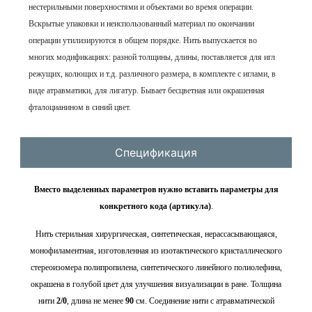
нестерильными поверхностями и объектами во время операции.
Вскрытые упаковки и неиспользованный материал по окончании
операции утилизируются в общем порядке.
Нить выпускается во
многих модификациях: разной толщины, длины, поставляется для игл
режущих, колющих и т.д. различного размера, в комплекте с иглами, в
виде атравматики, для лигатур. Бывает бесцветная или окрашенная
фталоцианином в синий цвет.
Спецификация
Вместо выделенных параметров нужно вставить параметры для
конкретного кода (артикула)
.
Нить стерильная хирургическая, синтетическая, нерассасывающаяся,
монофиламентная, изготовленная из изотактического кристаллического
стереоизомера полипропилена, синтетического линейного полиолефина,
окрашена в голубой цвет для улучшения визуализации в ране. Толщина
нити
2/0
, длина не менее
90
см. Соединение нити с атравматической