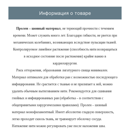
Информация о товаре
Пролен – шовный материал
, не теряющий прочности с течением
времени. Может служить много лет. Благодаря гибкости, не рвется при
механических колебаниях, возникающих вследствие пульсации тканей.
Контролируемое линейное растяжение (способность нити возвращаться
в исходное состояние после растяжения) крайне важно в
кардиохирургии.
Риск отторжения, образования лигатурного свища минимален.
Материал оптимален для обработки ран с возможностью последующего
инфицирования. Не срастается с тканью и не прилипает к ней, можно
удалить обычным вытягиванием нити. Рекомендуется для сшивания
гнойных и инфицированных ран (обработка – в соответствии с
общепринятыми хирургическими правилами).
Пролен – шовный
материал
монофиламентный. Имеет абсолютно гладкую поверхность,
легко проходит сквозь ткань, не травмирует оболочку сосуда.
Натяжение нити можно регулировать уже после наложения шва.