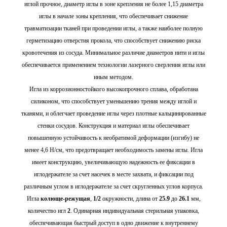
иглой прочное, диаметр иглы в зоне крепления не более 1,15 диаметра
иглы в начале зоны крепления, что обеспечивает снижение
травматизации тканей при проведении иглы, а также наиболее полную
герметизацию отверстия прокола, что способствует снижению риска
кровотечения из сосуда. Минимальное различие диаметров нити и иглы
обеспечивается применением технологии лазерного сверления иглы или
иным методом.
Игла из коррозионностойкого высокопрочного сплава, обработана
силиконом, что способствует уменьшению трения между иглой и
тканями, и облегчает проведение иглы через плотные кальцинированные
стенки сосудов. Конструкция и материал иглы обеспечивает
повышенную устойчивость к необратимой деформации (изгибу) не
менее 4,6 Н/cм, что предотвращает необходимость замены иглы. Игла
имеет конструкцию, увеличивающую надежность ее фиксации в
иглодержателе за счет насечек в месте захвата, и фиксации под
различным углом в иглодержателе за счет скругленных углов корпуса.
Игла
колюще-режущая
,
1/2
окружности, длина от
25.9
до
26.1
мм,
количество игл
2
. Одинарная индивидуальная стерильная упаковка,
обеспечивающая быстрый доступ в одно движение к внутреннему