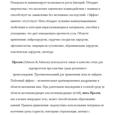
Поверхность минимизирует возможность роста бактерий. Обладает
инертностью, что исключает химическое взаимодействие с тканями и
способствует их заживлению без негативных последствий. «Эффект
памяти» отсутствует.
Нить обладает лучшими манипуляционными
свойствами в категории нерассасывающихся материалов, способна к
уплощению, что дает повышенную прочность узла.
Области
применения: нейрохирургия; сердечно-сосудистая хирургия;
офтальмология; операции на сухожилиях; абдоминальная хирургия;
пластическая хирургия; лигатура.
Пролен
(Johnson & Johnson) используется также в качестве сетки для
эндопротезов при пластике грыж различного
происхождения.
Противопоказаний для применения пока не найдено.
Побочный эффект – незначительное кратковременное раздражение в
области наложения шва.
При длительном нахождении в солевой среде (в
области желчевыводящих или мочевыводящих путей),
нить Пролен
,
как и всякое инородное тело, может способствовать образованию
камней.
Правила применения: недопустимо использование материала по
истечении срока годности, повторная стерилизация, контакт с