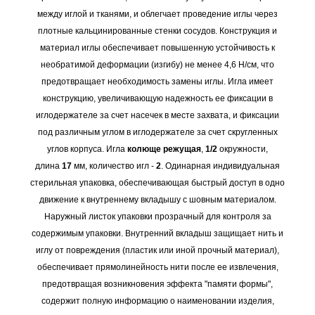
между иглой и тканями, и облегчает проведение иглы через
плотные кальцинированные стенки сосудов. Конструкция и
материал иглы обеспечивает повышенную устойчивость к
необратимой деформации (изгибу) не менее 4,6 Н/cм, что
предотвращает необходимость замены иглы. Игла имеет
конструкцию, увеличивающую надежность ее фиксации в
иглодержателе за счет насечек в месте захвата, и фиксации
под различным углом в иглодержателе за счет скругленных
углов корпуса. Игла
колюще режущая
,
1/2
окружности,
длина
17
мм, количество игл -
2
. Одинарная индивидуальная
стерильная упаковка, обеспечивающая быстрый доступ в одно
движение к внутреннему вкладышу с шовным материалом.
Наружный листок упаковки прозрачный для контроля за
содержимым упаковки. Внутренний вкладыш защищает нить и
иглу от повреждения (пластик или иной прочный материал),
обеспечивает прямолинейность нити после ее извлечения,
предотвращая возникновения эффекта "памяти формы",
содержит полную информацию о наименовании изделия,