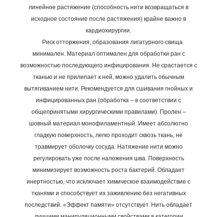
линейное растяжение (способность нити возвращаться в
исходное состояние после растяжения) крайне важно в
кардиохирургии.
Риск отторжения, образования лигатурного свища
минимален. Материал оптимален для обработки ран с
возможностью последующего инфицирования. Не срастается с
тканью и не прилипает к ней, можно удалить обычным
вытягиванием нити. Рекомендуется для сшивания гнойных и
инфицированных ран (обработка – в соответствии с
общепринятыми хирургическими правилами).
Пролен –
шовный материал
монофиламентный. Имеет абсолютно
гладкую поверхность, легко проходит сквозь ткань, не
травмирует оболочку сосуда. Натяжение нити можно
регулировать уже после наложения шва. Поверхность
минимизирует возможность роста бактерий. Обладает
инертностью, что исключает химическое взаимодействие с
тканями и способствует их заживлению без негативных
последствий. «Эффект памяти» отсутствует.
Нить обладает
лучшими манипуляционными свойствами в категории