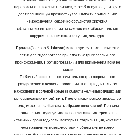
нерассасывающихся материалов, способна к уплощению, что
дает повышенную прочность узла.
Области применения:
нейрохирургия; сердечно-сосудистая хирургия;
офтальмология; операции на сухожилиях; абдоминальная
хирургия; пластическая хирургия; лигатура.
Пролен
(Johnson & Johnson) используется также в качестве
сетки для эндопротезов при пластике грыж различного
происхождения.
Противопоказаний для применения пока не
найдено.
Побочный эффект – незначительное кратковременное
раздражение в области наложения шва.
При длительном
нахождении в солевой среде (в области желчевыводящих или
мочевыводящих путей),
нить Пролен
, как и всякое инородное
тело, может способствовать образованию камней.
Правила
применения: недопустимо использование материала по
истечении срока годности, повторная стерилизация, контакт с
нестерильными поверхностями и объектами во время
операции. Вскрытые упаковки и неиспользованный материал