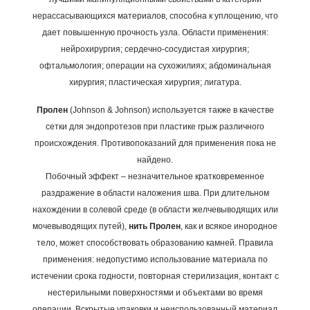
нерассасывающихся материалов, способна к уплощению, что
дает повышенную прочность узла.
Области применения:
нейрохирургия; сердечно-сосудистая хирургия;
офтальмология; операции на сухожилиях; абдоминальная
хирургия; пластическая хирургия; лигатура.
Пролен
(Johnson & Johnson) используется также в качестве
сетки для эндопротезов при пластике грыж различного
происхождения.
Противопоказаний для применения пока не
найдено.
Побочный эффект – незначительное кратковременное
раздражение в области наложения шва.
При длительном
нахождении в солевой среде (в области желчевыводящих или
мочевыводящих путей),
нить Пролен
, как и всякое инородное
тело, может способствовать образованию камней.
Правила
применения: недопустимо использование материала по
истечении срока годности, повторная стерилизация, контакт с
нестерильными поверхностями и объектами во время
операции. Вскрытые упаковки и неиспользованный материал