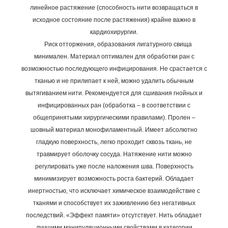
линейное растяжение (способность нити возвращаться в
исходное состояние после растяжения) крайне важно в
кардиохирургии.
Риск отторжения, образования лигатурного свища
минимален. Материал оптимален для обработки ран с
возможностью последующего инфицирования. Не срастается с
тканью и не прилипает к ней, можно удалить обычным
вытягиванием нити. Рекомендуется для сшивания гнойных и
инфицированных ран (обработка – в соответствии с
общепринятыми хирургическими правилами).
Пролен –
шовный материал
монофиламентный. Имеет абсолютно
гладкую поверхность, легко проходит сквозь ткань, не
травмирует оболочку сосуда. Натяжение нити можно
регулировать уже после наложения шва. Поверхность
минимизирует возможность роста бактерий. Обладает
инертностью, что исключает химическое взаимодействие с
тканями и способствует их заживлению без негативных
последствий. «Эффект памяти» отсутствует.
Нить обладает
лучшими манипуляционными свойствами в категории