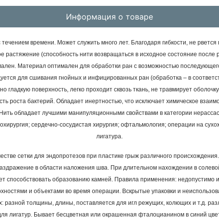
Информация о товаре
 течением времени. Может служить много лет. Благодаря гибкости, не рветс
е растяжение (способность нити возвращаться в исходное состояние после р
лен. Материал оптимален для обработки ран с возможностью последующего 
уется для сшивания гнойных и инфицированных ран (обработка – в соответ
гладкую поверхность, легко проходит сквозь ткань, не травмирует оболочку
ь роста бактерий. Обладает инертностью, что исключает химическое взаимо
Нить обладает лучшими манипуляционными свойствами в категории нерассас
хирургия; сердечно-сосудистая хирургия; офтальмология; операции на сухож
лигатура.
ачестве сетки для эндопротезов при пластике грыж различного происхождения
аздражение в области наложения шва.
При длительном нахождении в солево
ожет способствовать образованию камней.
Правила применения: недопустимо и
рхностями и объектами во время операции. Вскрытые упаковки и неиспользо
 разной толщины, длины, поставляется для игл режущих, колющих и т.д. разли
для лигатур. Бывает бесцветная или окрашенная фталоцианином в синий цвет