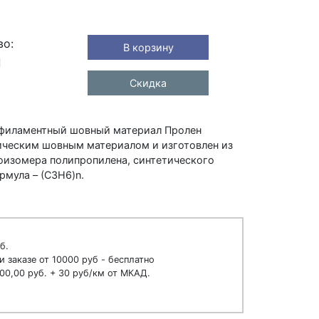
во:
В корзину
Скидка
филаментный шовный материал Пролен
ическим шовным материалом и изготовлен из
оизомера полипропилена, синтетического
мула – (С3H6)n.
б.
и заказе от 10000 руб - бесплатно
00,00 руб. + 30 руб/км от МКАД.