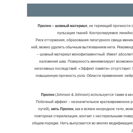
Пролен – шовный материал
, не теряющий прочности с
пульсации тканей. Контролируемое линейно
Риск отторжения, образования лигатурного свища минима
ней, можно удалить обычным вытягиванием нити. Рекоменд
– шовный материал
монофиламентный. Имеет абсолютно 
наложения шва. Поверхность минимизирует возможност
негативных последствий. «Эффект памяти» отсутствует.
повышенную прочность узла.
Области применения: нейро
Пролен
(Johnson & Johnson) используется также в к
Побочный эффект – незначительное кратковременное р
путей),
нить Пролен
, как и всякое инородное тело, м
повторная стерилизация, контакт с нестерильными пове
общем порядке.
Нить выпускается во многих модификациях: