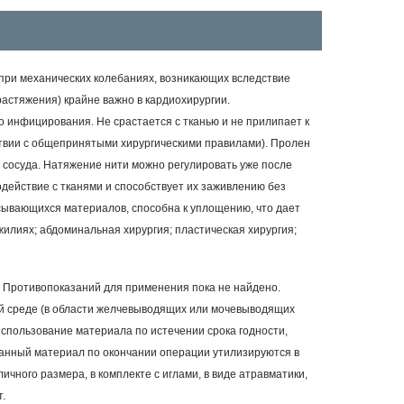
я при механических колебаниях, возникающих вследствие
астяжения) крайне важно в кардиохирургии.
инфицирования. Не срастается с тканью и не прилипает к
ствии с общепринятыми хирургическими правилами).
Пролен
 сосуда. Натяжение нити можно регулировать уже после
действие с тканями и способствует их заживлению без
ывающихся материалов, способна к уплощению, что дает
илиях; абдоминальная хирургия; пластическая хирургия;
.
Противопоказаний для применения пока не найдено.
й среде (в области желчевыводящих или мочевыводящих
спользование материала по истечении срока годности,
ванный материал по окончании операции утилизируются в
чного размера, в комплекте с иглами, в виде атравматики,
.