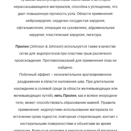
нерассасывающихся материалов, способна к уплощению, что
дает повышенную прочность узла.
Области применения:
нейрохирургия; сердечно-сосудистая хирургия;
офтальмология; операции на сухожилиях; абдоминальная
хирургия; пластическая хирургия; лигатура.
Пролен
(Johnson & Johnson) используется также в качестве
сетки для эндопротезов при пластике грыж различного
происхождения.
Противопоказаний для применения пока не
найдено.
Побочный эффект – незначительное кратковременное
раздражение в области наложения шва.
При длительном
нахождении в солевой среде (в области желчевыводящих или
мочевыводящих путей),
нить Пролен
, как и всякое инородное
тело, может способствовать образованию камней.
Правила
применения: недопустимо использование материала по
истечении срока годности, повторная стерилизация, контакт с
нестерильными поверхностями и объектами во время
операции. Вскрытые упаковки и неиспользованный материал