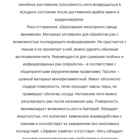
линейное растяжение (способность нити возвращаться в
исходное состояние после растяжения) крайне важно в
кардиохирургии.
Риск отторжения, образования лигатурного свища
минимален. Материал оптимален для обработки ран с
возможностью последующего инфицирования. Не срастается с
тканью и не прилипает к ней, можно удалить обычным
вытягиванием нити. Рекомендуется для сшивания гнойных и
инфицированных ран (обработка – в соответствии с
общепринятыми хирургическими правилами).
Пролен –
шовный материал
монофиламентный. Имеет абсолютно
гладкую поверхность, легко проходит сквозь ткань, не
травмирует оболочку сосуда. Натяжение нити можно
регулировать уже после наложения шва. Поверхность
минимизирует возможность роста бактерий. Обладает
инертностью, что исключает химическое взаимодействие с
тканями и способствует их заживлению без негативных
последствий. «Эффект памяти» отсутствует.
Нить обладает
лучшими манипуляционными свойствами в категории